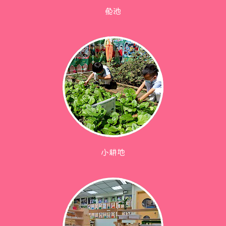
魚池
小耕地