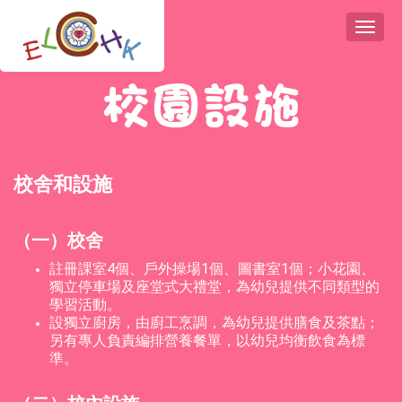
Toggl
naviga
校園設施
校舍和設施
（一）校舍
註冊課室4個、戶外操場1個、圖書室1個；小花園、
獨立停車場及座堂式大禮堂，為幼兒提供不同類型的
學習活動。
設獨立廚房，由廚工烹調，為幼兒提供膳食及茶點；
另有專人負責編排營養餐單，以幼兒均衡飲食為標
準。